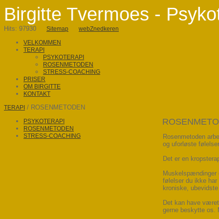
Birgitte Tvermoes - Psyko
Hits: 97930
Sitemap
webZnedkeren
VELKOMMEN
TERAPI
PSYKOTERAPI
ROSENMETODEN
STRESS-COACHING
PRISER
OM BIRGITTE
KONTAKT
/ ROSENMETODEN
TERAPI
ROSENMETO
PSYKOTERAPI
ROSENMETODEN
STRESS-COACHING
Rosenmetoden arb
og uforløste følelser
Det er en kropstera
Muskelspændinger e
følelser du ikke har 
kroniske, ubevidst
Det kan have været 
gerne beskytte os. 